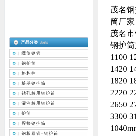
茂名钢
筒厂家
茂名市
产品分类
Sorts
钢护筒加工
螺旋钢管
1100 1
钢护筒
1420 1
格构柱
1820 1
桩基钢护筒
2220 2
钻孔桩用钢护筒
2650 2
灌注桩用钢护筒
护筒
3300 3
焊接钢护筒
1040
钢板卷管=钢护筒