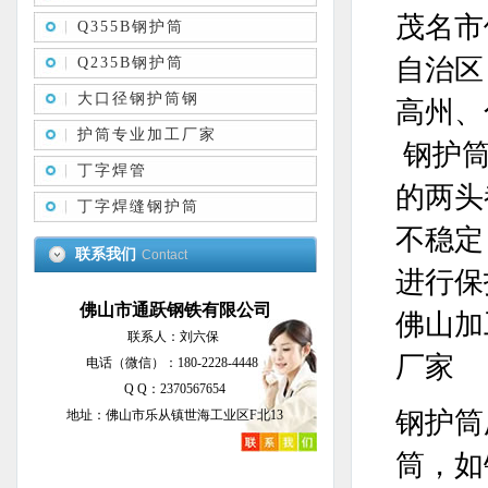
茂名市
Q355B钢护筒
自治区
Q235B钢护筒
大口径钢护筒钢
高州、
护筒专业加工厂家
钢护筒
丁字焊管
的两头
丁字焊缝钢护筒
不稳定
联系我们
Contact
进行保
佛山市通跃钢铁有限公司
佛山加
联系人：刘六保
厂家
电话（微信）：180-2228-4448
Q Q：2370567654
钢护筒
地址：佛山市乐从镇世海工业区F北13
筒，如