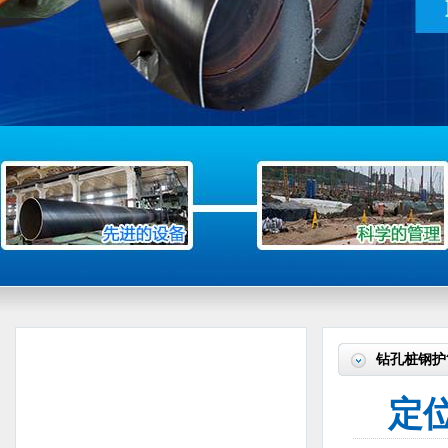
钻孔桩钢护
定