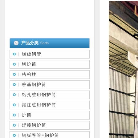
产品分类
Sorts
螺旋钢管
钢护筒
格构柱
桩基钢护筒
钻孔桩用钢护筒
灌注桩用钢护筒
护筒
焊接钢护筒
钢板卷管=钢护筒