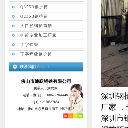
Q355B钢护筒
Q235B钢护筒
大口径钢护筒钢
护筒专业加工厂家
丁字焊管
丁字焊缝钢护筒
联系我们
Contact
佛山市通跃钢铁有限公司
联系人：刘六保
深圳钢
电话（微信）：180-2228-4448
Q Q：2370567654
厂家 
地址：佛山市乐从镇世海工业区F北13
深圳市