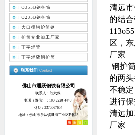
清远市
Q355B钢护筒
的结合带
Q235B钢护筒
大口径钢护筒钢
113
护筒专业加工厂家
区，东
丁字焊管
厂家
丁字焊缝钢护筒
钢护筒
联系我们
Contact
的两头
佛山市通跃钢铁有限公司
不稳定
联系人：刘六保
进行保
电话（微信）：180-2228-4448
Q Q：2370567654
清远加
地址：佛山市乐从镇世海工业区F北13
厂家