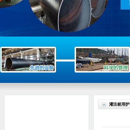
灌注桩用护