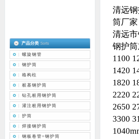
清远钢
筒厂家
清远市
产品分类
Sorts
钢护筒加工
螺旋钢管
1100 1
钢护筒
1420 1
格构柱
1820 1
桩基钢护筒
2220 2
钻孔桩用钢护筒
2650 2
灌注桩用钢护筒
护筒
3300 3
焊接钢护筒
1040
钢板卷管=钢护筒