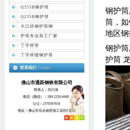
Q355B钢护筒
钢护筒
Q235B钢护筒
筒，如
大口径钢护筒钢
地区钢
护筒专业加工厂家
丁字焊管
钢护筒
丁字焊缝钢护筒
护筒 
联系我们
Contact
佛山市通跃钢铁有限公司
联系人：刘六保
电话（微信）：180-2228-4448
Q Q：2370567654
地址：佛山市乐从镇世海工业区F北13