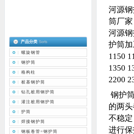
河源钢
筒厂家
河源钢
产品分类
Sorts
护筒加工规
螺旋钢管
1150 1
钢护筒
1350 1
格构柱
2200 
桩基钢护筒
钻孔桩用钢护筒
钢护筒
灌注桩用钢护筒
的两头
护筒
不稳定
焊接钢护筒
进行保
钢板卷管=钢护筒