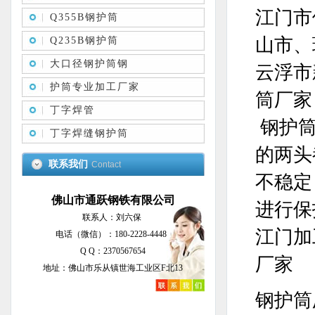
江门市
Q355B钢护筒
山市、
Q235B钢护筒
大口径钢护筒钢
云浮市
护筒专业加工厂家
筒厂家
丁字焊管
钢护筒
丁字焊缝钢护筒
的两头
联系我们
Contact
不稳定
佛山市通跃钢铁有限公司
进行保
联系人：刘六保
江门加
电话（微信）：180-2228-4448
Q Q：2370567654
厂家
地址：佛山市乐从镇世海工业区F北13
钢护筒