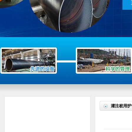
灌注桩用护