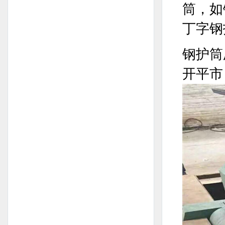
筒，如
丁字钢
钢护筒
开平市