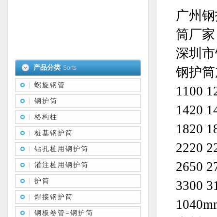
广州钢
筒厂家
深圳市
产品分类
Sorts
钢护筒加工
螺旋钢管
1100 1
钢护筒
1420 1
格构柱
1820 1
桩基钢护筒
2220 2
钻孔桩用钢护筒
2650 2
灌注桩用钢护筒
护筒
3300 3
焊接钢护筒
104
钢板卷管=钢护筒