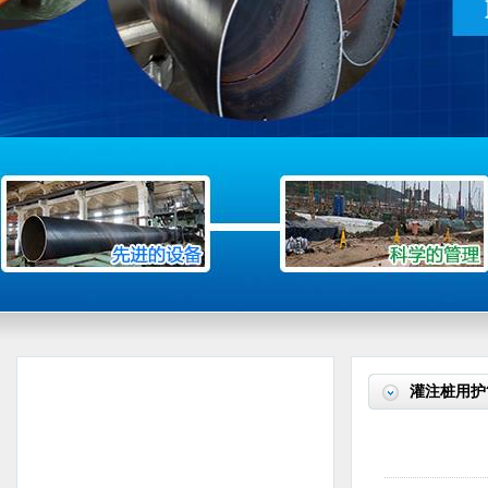
灌注桩用护