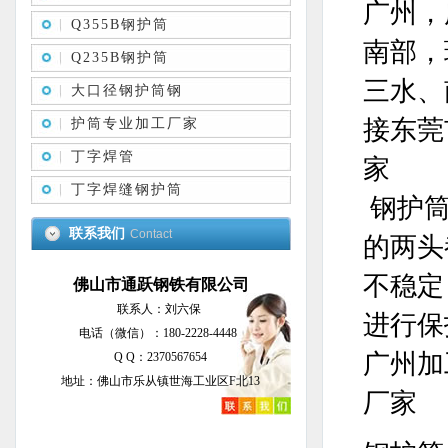
广州，
Q355B钢护筒
南部，
Q235B钢护筒
三水、
大口径钢护筒钢
接东莞
护筒专业加工厂家
丁字焊管
家
丁字焊缝钢护筒
钢护筒
联系我们
Contact
的两头
不稳定
佛山市通跃钢铁有限公司
联系人：刘六保
进行保
电话（微信）：180-2228-4448
广州加
Q Q：2370567654
地址：佛山市乐从镇世海工业区F北13
厂家